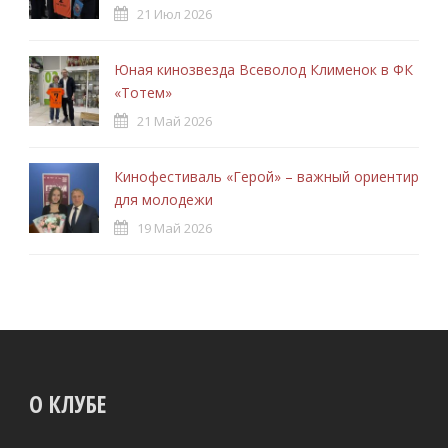
21 Июл 2026
Юная кинозвезда Всеволод Клименок в ФК
«Тотем»
21 Май 2026
Кинофестиваль «Герой» – важный ориентир
для молодежи
19 Май 2026
О КЛУБЕ