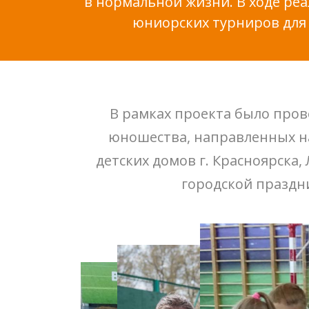
в нормальной жизни. В ходе ре
юниорских турниров для 
В рамках проекта было пров
юношества, направленных на
детских домов г. Красноярска,
городской праздни