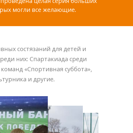
 проведена целая серия больших
орых могли все желающие.
вных состязаний для детей и
реди них: Спартакиада среди
х команд «Спортивная суббота»,
ьтурника и другие.