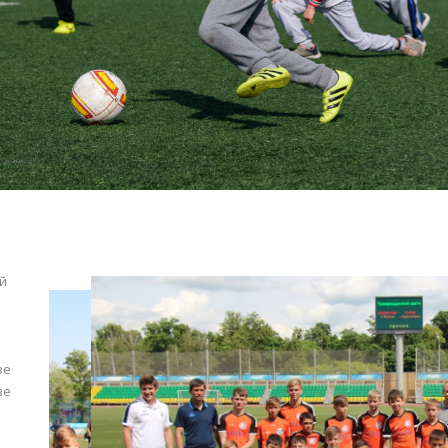
й
ве
ве