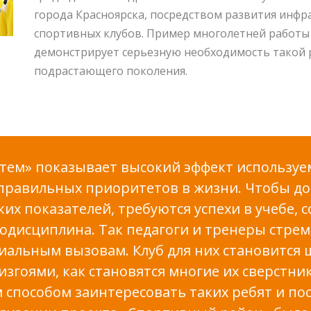
города Красноярска, посредством развития инфр
спортивных клубов. Пример многолетней работы
демонстрирует серьезную необходимость такой 
подрастающего поколения.
отем» показывает высокий эффект используе
равильных приоритетов в жизни. Чтобы до
их показателей, требуются успехи в учебе,
одисциплина. Так педагоги и тренеры стрем
альным вызовам. Клуб для них становится 
изгоями, как становятся многие их сверстни
 способом заинтересовать таких ребят и по