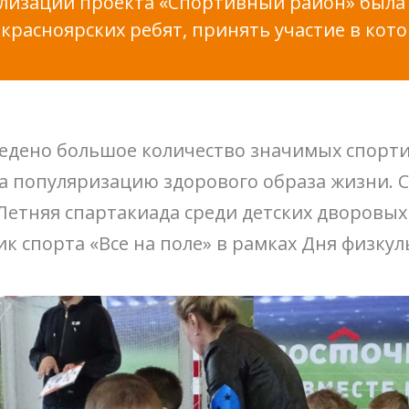
ализации проекта «Спортивный район» была
красноярских ребят, принять участие в кот
едено большое количество значимых спорти
 популяризацию здорового образа жизни. С
 Летняя спартакиада среди детских дворовы
к спорта «Все на поле» в рамках Дня физкул