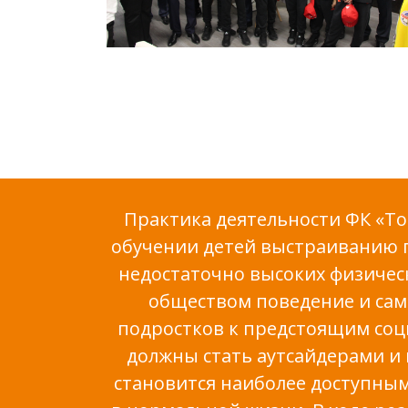
Практика деятельности ФК «Т
обучении детей выстраиванию п
недостаточно высоких физическ
обществом поведение и сам
подростков к предстоящим соци
должны стать аутсайдерами и 
становится наиболее доступным