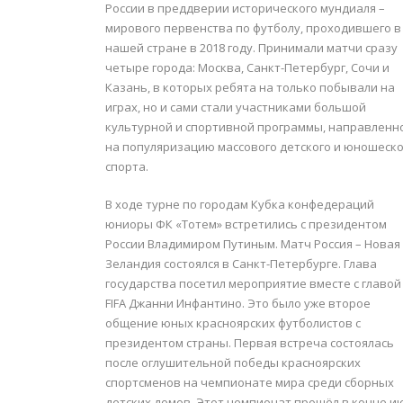
России в преддверии исторического мундиаля –
мирового первенства по футболу, проходившего в
нашей стране в 2018 году. Принимали матчи сразу
четыре города: Москва, Санкт-Петербург, Сочи и
Казань, в которых ребята на только побывали на
играх, но и сами стали участниками большой
культурной и спортивной программы, направленн
на популяризацию массового детского и юношеско
спорта.
В ходе турне по городам Кубка конфедераций
юниоры ФК «Тотем» встретились с президентом
России Владимиром Путиным. Матч Россия – Новая
Зеландия состоялся в Санкт-Петербурге. Глава
государства посетил мероприятие вместе с главой
FIFA Джанни Инфантино. Это было уже второе
общение юных красноярских футболистов с
президентом страны. Первая встреча состоялась
после оглушительной победы красноярских
спортсменов на чемпионате мира среди сборных
детских домов. Этот чемпионат прошёл в конце и