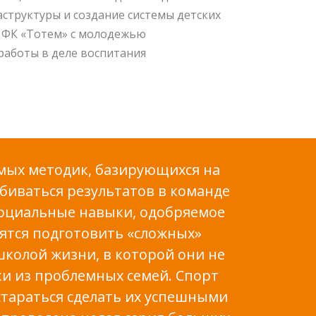
аструктуры и создание системы детских
 ФК «Тотем» с молодежью
работы в деле воспитания
мых методик, базирующихся на
биваться результатов в команде
 социальные навыки, одобряемое
ятся подготовить «сложных»
школой жизни, в которой они не
ки из проблемных семей. Спорт
стараться сделать их успешными