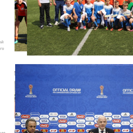
ой
го
юля