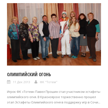
ОЛИМПИЙСКИЙ ОГОНЬ
11 Дек 2013
ФК "Тотем"
Игрок ФК «Тотем» Павел Прошин стал участником эстафеты
олимпийского огня. В Красноярске торжественно прошел
этап Эстафеты Олимпийского огня в поддержку игр в Сочи...