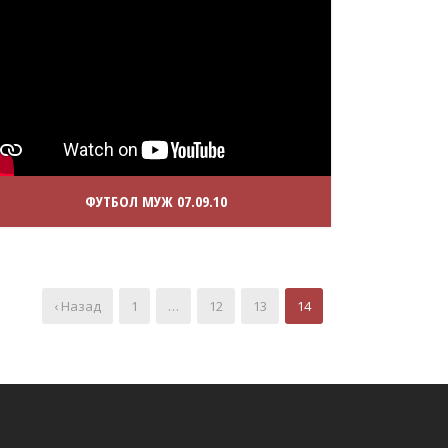
ФУТБОЛ МУЖ 07.09.10
‹ Назад
1
…
12
13
14