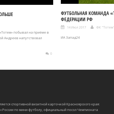
ФУТБОЛЬНАЯ КОМАНДА «
ПОЛЬШЕ
ФЕДЕРАЦИИ РФ
14 Июл 2017
ФК "Тотем
«Тотем» побывал на приёме в
ИА Запад24
гей Андреев напутствовал
0
ляется спортивной визитной карточкой Красноярского края:
 России по мини-футболу, официальный посол Чемпионата