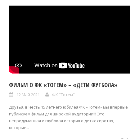
ФИЛЬМ О ФК «ТОТЕМ» – «ДЕТИ ФУТБОЛА»
12 Май 2021
ФК "Тотем"
Друзья, в честь 15 летнего юбилея ФК «Тотем» мы впервые
публикуем фильм для широкой аудитории!!! Это
непридуманная и глубокая история о детях-сиротах,
которые...