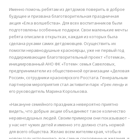
Именно помочь ребятам из детдомов поверить в доброе
будущее и призвана благотворительная праздничная
акция «Елка волшебства». Для всех воспитанников были
подготовлены особенные подарки. Свои маленькие мечты
ребята описали в открытках, каждая из которых была
сделана руками самих детдомовцев. Осуществить их
помогли неравнодушные красноярцы, уже не первый год
поддерживающие благотворительный проект «Тотемка»,
инициированный АНО ФК «Тотем»: семья Савеловых,
предприниматели из общественной организации «Деловая
Россия», сотрудники красноярского Росстата. Генеральным
партнером мероприятия стал активити-парк «Грек-ленд» и
его руководитель Марина Королькова.
«Накануне семейного праздника невероятно приятно
видеть, что добрые акции объединяют такое количество
неравнодушных людей. Своим примером они показывают –
у нас нет чужих детей и именно это должно стать нормой
для всего общества. Желаю всем жителям края, чтобы в
новом году исполнились все самые сокровенные желания, и