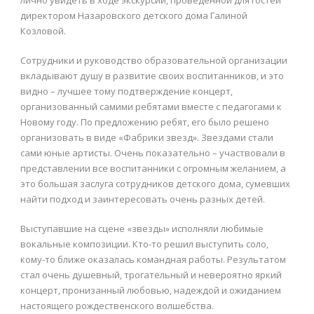
лично увидеть в ходе экскурсии, проведенной для гостей
директором Назаровского детского дома Галиной
Козловой.
Сотрудники и руководство образовательной организации
вкладывают душу в развитие своих воспитанников, и это
видно – лучшее тому подтверждение концерт,
организованный самими ребятами вместе с педагогами к
Новому году. По предложению ребят, его было решено
организовать в виде «Фабрики звезд». Звездами стали
сами юные артисты. Очень показательно – участвовали в
представлении все воспитанники с огромным желанием, а
это большая заслуга сотрудников детского дома, сумевших
найти подход и заинтересовать очень разных детей.
Выступавшие на сцене «звезды» исполняли любимые
вокальные композиции. Кто-то решил выступить соло,
кому-то ближе оказалась командная работы. Результатом
стал очень душевный, трогательный и невероятно яркий
концерт, пронизанный любовью, надеждой и ожиданием
настоящего рождественского волшебства.