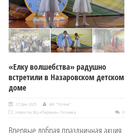
«Елку волшебства» радушно
встретили в Назаровском детском
доме
27 Дек 2025
ФК "Тотем"
Новости
,
ВЦ «Первые»
,
Тотемка
0
Впервые добрая праздничная акция