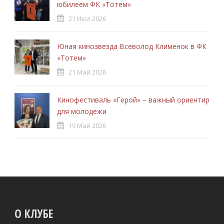
юбилеем ФК «Тотем»
21 Июл 2026
Юная кинозвезда Всеволод Клименок в ФК
«Тотем»
21 Май 2026
Кинофестиваль «Герой» – важный ориентир
для молодежи
19 Май 2026
О КЛУБЕ