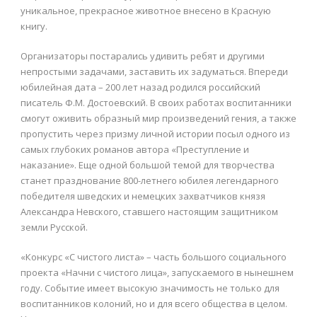
уникальное, прекрасное животное внесено в Красную
книгу.
Организаторы постарались удивить ребят и другими
непростыми задачами, заставить их задуматься. Впереди
юбилейная дата – 200 лет назад родился российский
писатель Ф.М. Достоевский. В своих работах воспитанники
смогут оживить образный мир произведений гения, а также
пропустить через призму личной истории посыл одного из
самых глубоких романов автора «Преступление и
наказание». Еще одной большой темой для творчества
станет празднование 800-летнего юбилея легендарного
победителя шведских и немецких захватчиков князя
Александра Невского, ставшего настоящим защитником
земли Русской.
«Конкурс «С чистого листа» – часть большого социального
проекта «Начни с чистого лица», запускаемого в нынешнем
году. Событие имеет высокую значимость не только для
воспитанников колоний, но и для всего общества в целом.