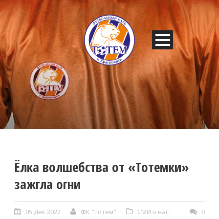
Ёлка волшебства от «Тотемки»
зажгла огни
05 Дек 2022
ФК "Тотем"
СМИ о нас
0