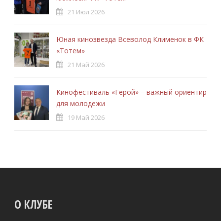
21 Июл 2026
Юная кинозвезда Всеволод Клименок в ФК
«Тотем»
21 Май 2026
Кинофестиваль «Герой» – важный ориентир
для молодежи
19 Май 2026
О КЛУБЕ