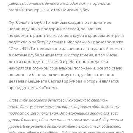
умение работать с детьми и молодежью»
, – поделился
главный тренер ФК «Тотем» Михаил Губич.
Футбольный клуб «Тотем» был создан по инициативе
неравнодушных предпринимателей, решивших
поддержать развитие массового клуба в краевом центре, и
ведет свою работу с детьми и молодежью Красноярска уже
17 лет. ФК «Тотем» активно развивается, на данный момент
в системе клуба занимается 772 спортсмена, в том числе
дети из многодетных семей и ребята, чьи родители
находятся в сложном социальном положении. Всё это стало
возможным благодаря личному вкладу общественного
деятеля и мецената Сергея Горбунова, который является
президентом ФК «Тотем».
«Развитие массового детского и юношеского спорта –
важнейшее условие популяризации здорового образа жизни у
подрастающего поколения. Это важнейшая задача для всех
уровней власти, обозначенная на самом высоком федеральном
уровне. В ее решение должно активно включаться общество,
ведь речь идет о молодёжи – будущем Красноярского края, всей