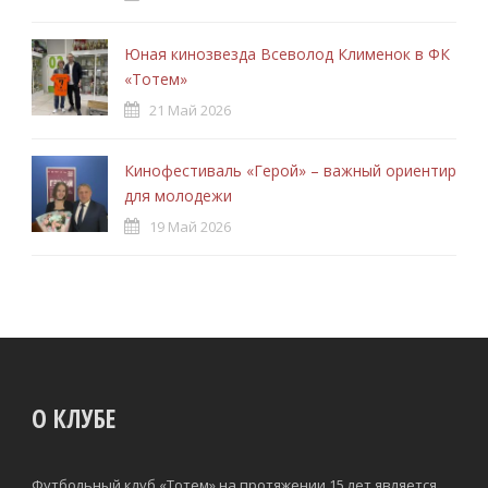
Юная кинозвезда Всеволод Клименок в ФК
«Тотем»
21 Май 2026
Кинофестиваль «Герой» – важный ориентир
для молодежи
19 Май 2026
О КЛУБЕ
Футбольный клуб «Тотем» на протяжении 15 лет является