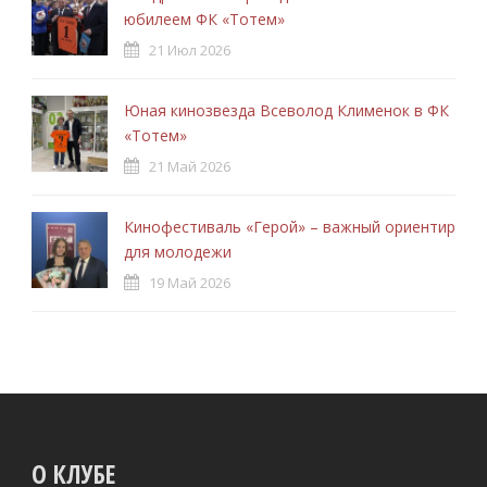
юбилеем ФК «Тотем»
21 Июл 2026
Юная кинозвезда Всеволод Клименок в ФК
«Тотем»
21 Май 2026
Кинофестиваль «Герой» – важный ориентир
для молодежи
19 Май 2026
О КЛУБЕ