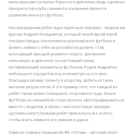
мальчишками за призы борются и девчонки, ведь одним из
приоритетов клуба с момента основания является
развитие женского футбола.
На награждении ребят ждал приятный сюрприз – медали им
вручал Андрей Окладников, который своей яркой игрой
покорил сердца поклонников красноярского футбола и
громко заявил о себе на российском уровне, став
восходящей звездой краевого спорта. Для многих
мальчишек и девчонок он настоящий кумир,
мотивирующий заниматься футболом. Родом Андрей из
небольшого города Канска, и несмотря на это смог,
благодаря своему таланту и упорству, добиться таких
высоких результатов. И это пример того, что каждый из
ребят также может совершить спортивное чудо. Юные
футболисты наперебой стали просить сфотографироваться
вместе с Андреем, в связи с чем некоторые тренеры
шутливо напутствовали ребят прикоснуться к атлету,
чтобы взять немного его умения и удачи.
Один из главных принципов ФК «Тотем» – детский спорт