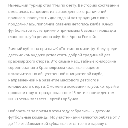
Нынешний турнир стал 11-м по счету. В историю состязаний
вмешалась пандемия: из-за введенных ограничений
пришлось пропустить два года. И вот традиция снова
продолжилась, пополнив славную летопись клуба. Юных
футболистов гостеприимно принимала базовая площадка
главного клуба региона «Футбол-Арена Енисей».
Зимний кубок на призы ФК «Тотем» по мини-футболу среди
детских команд уже успел стать доброй традицией для
красноярского спорта. Это самые масштабные юниорские
соревнования в Красноярском крае, являющиеся
исключительно общественной инициативой клуба,
направленной на развитие массового детского и
юношеского спорта. С момента основания клуба, который в
прошлом году отпраздновал свое 15-летие, президентом
ФК «Тотем» является Сергей Горбунов.
Побороться за призы в этом году собрались 32 детские
футбольные команды. Их участниками являются ребята от 7
до 11 лет. Изюминкой кубка является то, что наряду с