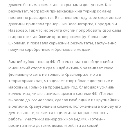
должен быть максимально открытым и доступным. Как
результат, география приезжающих на турнир команд
постоянно расширяется. В нынешнем году свои спортивные
дружины привезли тренеры из Зеленогорска, Бородино и
Назарово. Так что их ребята смогли попробовать свои силы
в играх с сильнейшими красноярскими футбольными
школами. И показали серьезные результаты, заслуженно
получив серебренные и бронзовые медали.
Зимний кубок – вклад ФК «Тотем» в массовый детский и
юношеский спорт в крае. Клуб активно развивает свою
филиальную сеть не только в Красноярске, но и в
территориях края, что делает спорт более доступным и
массовым. Только за прошедший год, благодаря усилиям
коллектива, число занимающихся в системе ФК «Тотем»
выросло до 722 человек, сделав клуб одним из крупнейших
в регионе. Краеугольным камнем, положенным в основу его
деятельности, является социальная направленность
работы. Участники юниорских команд ФК «Тотем» –
воспитанники детских домов и ребята из семей,