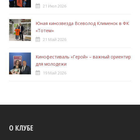
21 Июл 2026
Юная кинозвезда Всеволод Клименок в ФК
«Тотем»
21 Май 2026
Кинофестиваль «Герой» – важный ориентир
для молодежи
19 Май 2026
О КЛУБЕ